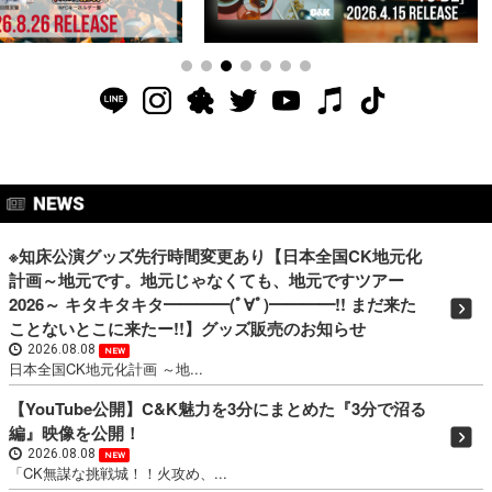
※知床公演グッズ先行時間変更あり【日本全国CK地元化
計画～地元です。地元じゃなくても、地元ですツアー
2026～ キタキタキタ━━━━(ﾟ∀ﾟ)━━━━!! まだ来た
ことないとこに来たー!!】グッズ販売のお知らせ
2026.08.08
NEW
日本全国CK地元化計画 ～地...
【YouTube公開】C&K魅力を3分にまとめた『3分で沼る
編』映像を公開！
2026.08.08
NEW
「CK無謀な挑戦城！！火攻め、...