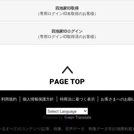
四池家ID取得
（専用ログインID未取得のお客様）
四池家IDログイン
（専用ログインID取得済のお客様）
利用規約
個人情報保護方針
特商法に基づく表示
お客さまへのお願
Powered by
Translate
いるすべてのコンテンツ
(記事、画像、音声データ、映像データ等)の無断転載