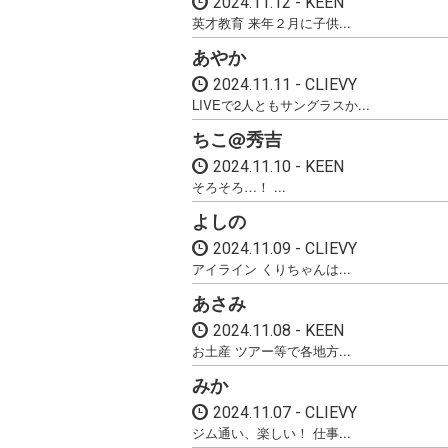
2024.11.12
KEEN
英才教育 来年２月に子供...
あやか
2024.11.11
CLIEVY
LIVEで2人ともサングラスか...
ちこ@秀吉
2024.11.10
KEEN
そろそろ…！ ...
よしの
2024.11.09
CLIEVY
アイライン くりちゃんは...
あさみ
2024.11.08
KEEN
お土産 ツアー等で各地方...
みか
2024.11.07
CLIEVY
ジム通い、楽しい！ 仕事...