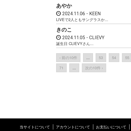
あやか
2024.11.06
KEEN
LIVEで2人ともサングラスか...
きのこ
2024.11.05
CLIEVY
誕生日 CLIEVYさん...
‹ 前の10件
...
53
54
55
71
...
次の10件 ›
当サイトについて
アカウントについて
お支払いについて