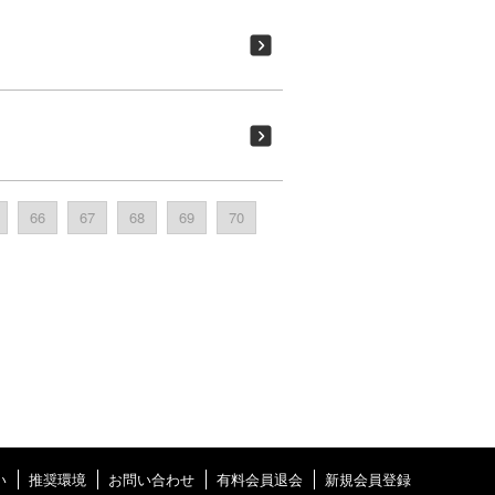
66
67
68
69
70
い
推奨環境
お問い合わせ
有料会員退会
新規会員登録