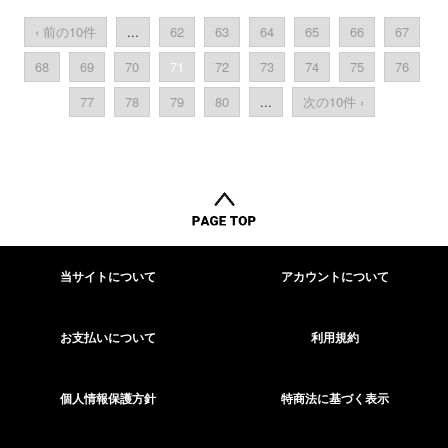
‹ 前の10件
...
62
63
64
65
66
67
68
69
70
71
72
73
74
75
76
77
78
79
80
...
次の10件 ›
当サイトについて
アカウントについて
お支払いについて
利用規約
個人情報保護方針
特商法に基づく表示