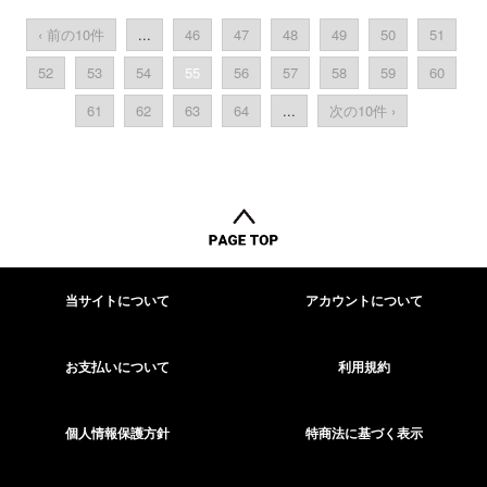
‹ 前の10件
...
46
47
48
49
50
51
52
53
54
55
56
57
58
59
60
61
62
63
64
...
次の10件 ›
当サイトについて
アカウントについて
お支払いについて
利用規約
個人情報保護方針
特商法に基づく表示