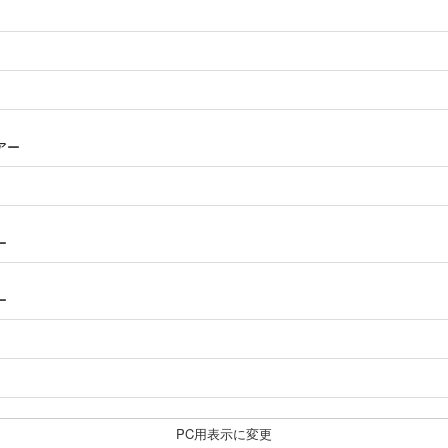
ツアー
ー
ー
PC用表示に変更