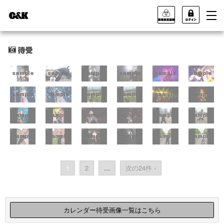
sample
sample
sample
sample
sample
sample
sample
sample
sample
sample
sample
sample
sample
sample
sample
sample
sample
sample
sample
sample
sample
sample
sample
sample
1
2
...
次の24件 ›
カレンダー待受画像一覧はこちら