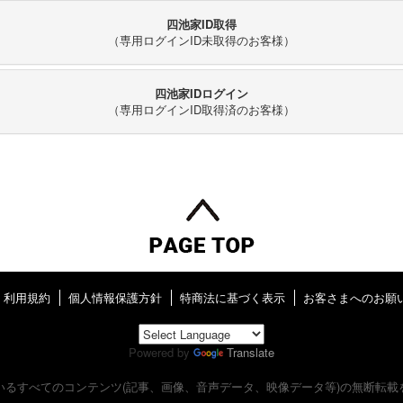
四池家ID取得
（専用ログインID未取得のお客様）
四池家IDログイン
（専用ログインID取得済のお客様）
利用規約
個人情報保護方針
特商法に基づく表示
お客さまへのお願
Powered by
Translate
いるすべてのコンテンツ
(記事、画像、音声データ、映像データ等)の無断転載