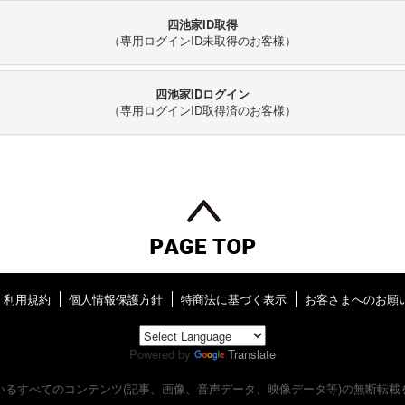
四池家ID取得
（専用ログインID未取得のお客様）
四池家IDログイン
（専用ログインID取得済のお客様）
利用規約
個人情報保護方針
特商法に基づく表示
お客さまへのお願
Powered by
Translate
いるすべてのコンテンツ
(記事、画像、音声データ、映像データ等)の無断転載