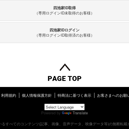
四池家ID取得
（専用ログインID未取得のお客様）
四池家IDログイン
（専用ログインID取得済のお客様）
利用規約
個人情報保護方針
特商法に基づく表示
お客さまへのお願
Powered by
Translate
いるすべてのコンテンツ
(記事、画像、音声データ、映像データ等)の無断転載