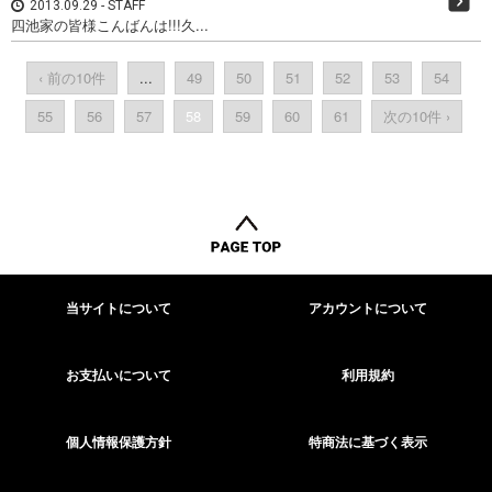
2013.09.29
STAFF
四池家の皆様こんばんは!!!久...
‹ 前の10件
...
49
50
51
52
53
54
55
56
57
58
59
60
61
次の10件 ›
当サイトについて
アカウントについて
お支払いについて
利用規約
個人情報保護方針
特商法に基づく表示