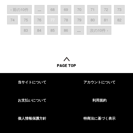
‹ 前の10件
...
68
69
70
71
72
73
74
75
76
77
78
79
80
81
82
83
84
85
86
...
次の10件 ›
当サイトについて
アカウントについて
お支払いについて
利用規約
個人情報保護方針
特商法に基づく表示