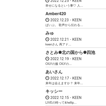
2022.12.25
KEEN
幸せになるという事🤍 人...
Amber420
2022.12.23
KEEN
ばいぶ。 歌声から伝わる...
みゅ
2022.12.21
KEEN
keenさん 再アド...
さとみ✺北の国から✺四池
2022.12.19
KEEN
OILYの服 OILYの...
あいさん
2022.12.17
KEEN
来年は会えますか？ 来年...
キッシー
2022.12.15
KEEN
LIVEの時って&hellip...