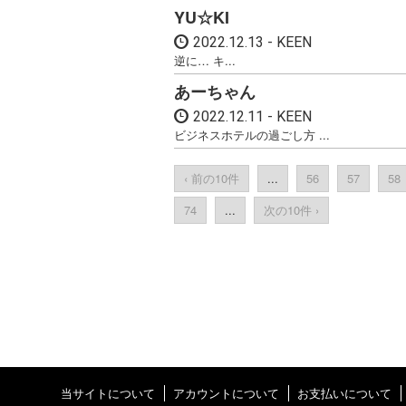
YU☆KI
2022.12.13
KEEN
逆に… キ...
あーちゃん
2022.12.11
KEEN
ビジネスホテルの過ごし方 ...
‹ 前の10件
...
56
57
58
74
...
次の10件 ›
当サイトについて
アカウントについて
お支払いについて