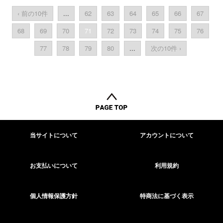
‹ 前の10件
...
62
63
64
65
66
67
68
69
70
71
72
73
74
75
76
77
78
79
80
...
次の10件 ›
当サイトについて
アカウントについて
お支払いについて
利用規約
個人情報保護方針
特商法に基づく表示