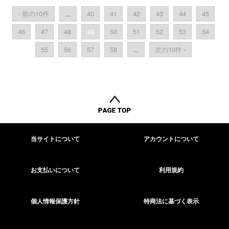
‹ 前の10件
...
40
41
42
43
44
45
46
47
48
49
50
51
52
53
54
55
56
57
58
...
次の10件 ›
当サイトについて
アカウントについて
お支払いについて
利用規約
個人情報保護方針
特商法に基づく表示