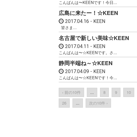
こんばんは〜KEENです！今日...
広島に来たー！☆KEEN
2017.04.16
KEEN
皆さま...
名古屋で新しい美味☆KEEN
2017.04.11
KEEN
こんばんは〜☆KEENです。さ...
静岡半端ね～☆KEEN
2017.04.09
KEEN
こんばんは〜☆KEENです！今...
‹ 前の10件
...
8
9
10
26
...
次の10件 ›