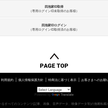
四池家ID取得
（専用ログインID未取得のお客様）
四池家IDログイン
（専用ログインID取得済のお客様）
利用規約
個人情報保護方針
特商法に基づく表示
お客さまへのお願
Powered by
Translate
いるすべてのコンテンツ
(記事、画像、音声データ、映像データ等)の無断転載