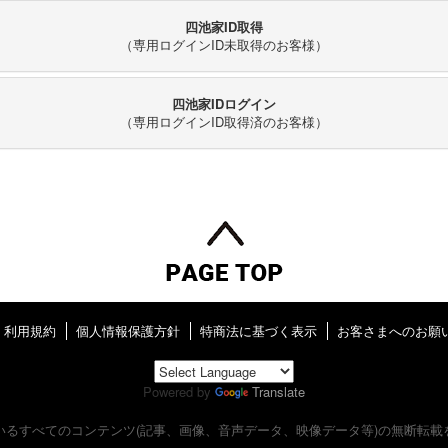
四池家ID取得
（専用ログインID未取得のお客様）
四池家IDログイン
（専用ログインID取得済のお客様）
利用規約
個人情報保護方針
特商法に基づく表示
お客さまへのお願
Powered by
Translate
いるすべてのコンテンツ
(記事、画像、音声データ、映像データ等)の無断転載