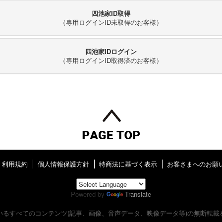
四池家ID取得
（専用ログインID未取得のお客様）
四池家IDログイン
（専用ログインID取得済のお客様）
利用規約
個人情報保護方針
特商法に基づく表示
お客さまへのお願
Powered by
Translate
いるすべてのコンテンツ
(記事、画像、音声データ、映像データ等)の無断転載