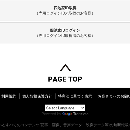
四池家ID取得
（専用ログインID未取得のお客様）
四池家IDログイン
（専用ログインID取得済のお客様）
利用規約
個人情報保護方針
特商法に基づく表示
お客さまへのお願
Powered by
Translate
いるすべてのコンテンツ
(記事、画像、音声データ、映像データ等)の無断転載