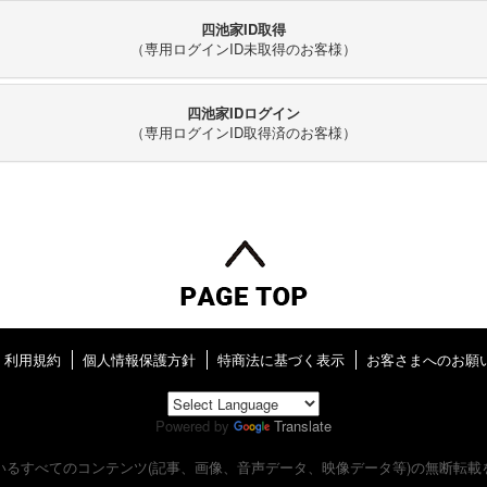
四池家ID取得
（専用ログインID未取得のお客様）
四池家IDログイン
（専用ログインID取得済のお客様）
利用規約
個人情報保護方針
特商法に基づく表示
お客さまへのお願
Powered by
Translate
いるすべてのコンテンツ
(記事、画像、音声データ、映像データ等)の無断転載