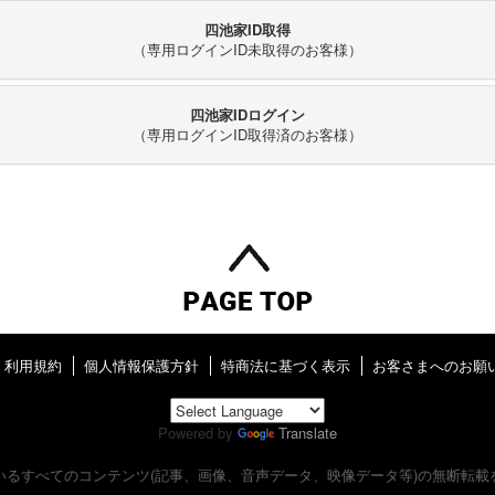
四池家ID取得
（専用ログインID未取得のお客様）
四池家IDログイン
（専用ログインID取得済のお客様）
利用規約
個人情報保護方針
特商法に基づく表示
お客さまへのお願
Powered by
Translate
いるすべてのコンテンツ
(記事、画像、音声データ、映像データ等)の無断転載