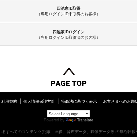
四池家ID取得
（専用ログインID未取得のお客様）
四池家IDログイン
（専用ログインID取得済のお客様）
利用規約
個人情報保護方針
特商法に基づく表示
お客さまへのお願
Powered by
Translate
いるすべてのコンテンツ
(記事、画像、音声データ、映像データ等)の無断転載