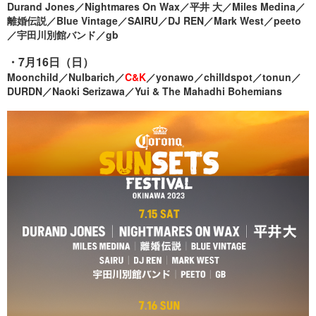
Durand Jones／Nightmares On Wax／平井 大／Miles Medina／
離婚伝説／Blue Vintage／SAIRU／DJ REN／Mark West／peeto
／宇田川別館バンド／gb
・7月16日（日）
Moonchild／Nulbarich／
C&K
／yonawo／chilldspot／tonun／
DURDN／Naoki Serizawa／Yui & The Mahadhi Bohemians