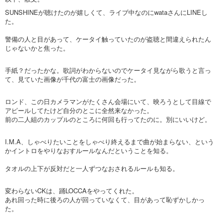
SUNSHINEが聴けたのが嬉しくて、ライブ中なのにwataさんにLINEし
た。
警備の人と目があって、ケータイ触っていたのが盗聴と間違えられたん
じゃないかと焦った。
手紙？だったかな。歌詞がわからないのでケータイ見ながら歌うと言っ
て、見ていた画像が千代の富士の画像だった。
ロンド、この日カメラマンがたくさん会場にいて、映ろうとして目線で
アピールしてたけど自分のとこに全然来なかった。
前の二人組のカップルのところに何回も行ってたのに。別にいいけど。
I.M.A、しゃべりたいことをしゃべり終えるまで曲が始まらない、という
かイントロをやりなおすルールなんだということを知る。
タオルの上下が反対だと一人ずつなおされるルールも知る。
変わらないCKは、踊LOCCAをやってくれた。
あれ回った時に後ろの人が回っていなくて、目があって恥ずかしかっ
た。