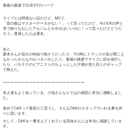
最後の最後でCLIEVYのハープ
ライブとは関係ない話だけど、MCで、
「昔の曲はマスターデータがない！」って言ってたけど、今のCKの声と
音で録りなおしたアルバムとか出せばいいのに！って思ったけどどうだ
ろう。賛成した人は署名。
あと、
栗本さんが花火の特効で熱そうだったり、Yの時にトラックの音が聞こえ
なかったからなのかバタバタしたり、最後の挨拶でマイクに顔を強打し
たり、バカテクのピアニストのちょっとした汗感が見た目とのギャップ
で萌えた。
ーーーーーーーーーーーーーーーーーーーーーー
本人達をよく知っている、小池さんならではの感想に本当に感動しまし
た。
改めてC&Kって最高だと思うし、そんなC&Kのスタッフでいれる事を誇
りに思います。
そして、C&Kを一番支えてくれている四池さんには本当に感謝していま
す。