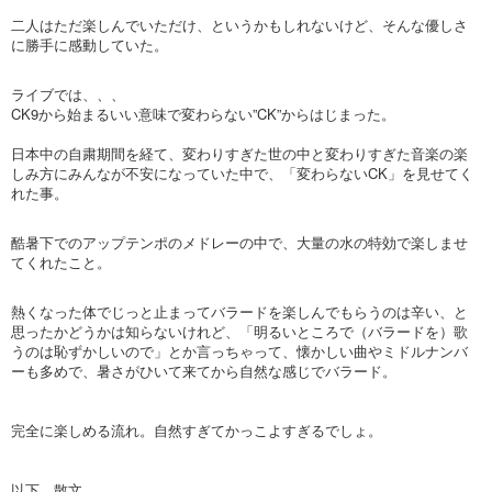
二人はただ楽しんでいただけ、というかもしれないけど、そんな優しさ
に勝手に感動していた。
ライブでは、、、
CK9から始まるいい意味で変わらない”CK”からはじまった。
日本中の自粛期間を経て、変わりすぎた世の中と変わりすぎた音楽の楽
しみ方にみんなが不安になっていた中で、「変わらないCK」を見せてく
れた事。
酷暑下でのアップテンポのメドレーの中で、大量の水の特効で楽しませ
てくれたこと。
熱くなった体でじっと止まってバラードを楽しんでもらうのは辛い、と
思ったかどうかは知らないけれど、「明るいところで（バラードを）歌
うのは恥ずかしいので」とか言っちゃって、懐かしい曲やミドルナンバ
ーも多めで、暑さがひいて来てから自然な感じでバラード。
完全に楽しめる流れ。自然すぎてかっこよすぎるでしょ。
以下、散文。