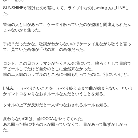
SUNSHINEが聴けたのが嬉しくて、ライブ中なのにwataさんにLINEし
た。
警備の人と目があって、ケータイ触っていたのが盗聴と間違えられたん
じゃないかと焦った。
手紙？だったかな。歌詞がわからないのでケータイ見ながら歌うと言っ
て、見ていた画像が千代の富士の画像だった。
ロンド、この日カメラマンがたくさん会場にいて、映ろうとして目線で
アピールしてたけど自分のとこに全然来なかった。
前の二人組のカップルのところに何回も行ってたのに。別にいいけど。
I.M.A、しゃべりたいことをしゃべり終えるまで曲が始まらない、という
かイントロをやりなおすルールなんだということを知る。
タオルの上下が反対だと一人ずつなおされるルールも知る。
変わらないCKは、踊LOCCAをやってくれた。
あれ回った時に後ろの人が回っていなくて、目があって恥ずかしかっ
た。