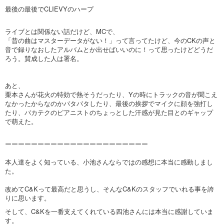
最後の最後でCLIEVYのハープ
ライブとは関係ない話だけど、MCで、
「昔の曲はマスターデータがない！」って言ってたけど、今のCKの声と
音で録りなおしたアルバムとか出せばいいのに！って思ったけどどうだ
ろう。賛成した人は署名。
あと、
栗本さんが花火の特効で熱そうだったり、Yの時にトラックの音が聞こえ
なかったからなのかバタバタしたり、最後の挨拶でマイクに顔を強打し
たり、バカテクのピアニストのちょっとした汗感が見た目とのギャップ
で萌えた。
ーーーーーーーーーーーーーーーーーーーーーー
本人達をよく知っている、小池さんならではの感想に本当に感動しまし
た。
改めてC&Kって最高だと思うし、そんなC&Kのスタッフでいれる事を誇
りに思います。
そして、C&Kを一番支えてくれている四池さんには本当に感謝していま
す。