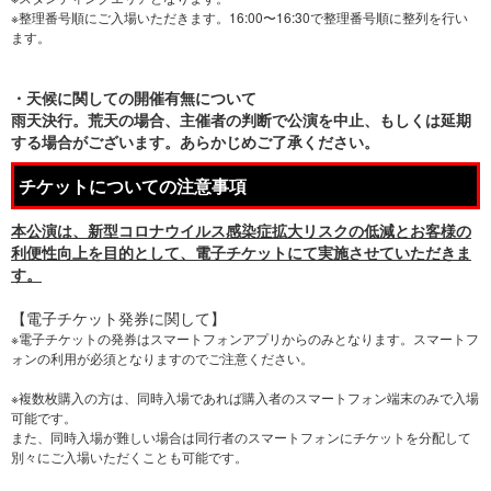
※整理番号順にご入場いただきます。16:00〜16:30で整理番号順に整列を行い
ます。
・天候に関しての開催有無について
雨天決行。荒天の場合、主催者の判断で公演を中止、もしくは延期
する場合がございます。あらかじめご了承ください。
チケットについての注意事項
本公演は、新型コロナウイルス感染症拡大リスクの低減とお客様の
利便性向上を目的として、電子チケットにて実施させていただきま
す。
【電子チケット発券に関して】
※電子チケットの発券はスマートフォンアプリからのみとなります。スマートフ
ォンの利用が必須となりますのでご注意ください。
※複数枚購入の方は、同時入場であれば購入者のスマートフォン端末のみで入場
可能です。
また、同時入場が難しい場合は同行者のスマートフォンにチケットを分配して
別々にご入場いただくことも可能です。