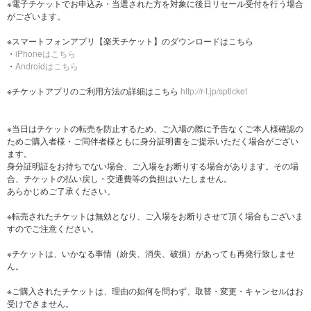
※電子チケットでお申込み・当選された方を対象に後日リセール受付を行う場合
がございます。
※スマートフォンアプリ【楽天チケット】のダウンロードはこちら
・
iPhoneはこちら
・
Androidはこちら
※チケットアプリのご利用方法の詳細はこちら
http://r-t.jp/spticket
※当日はチケットの転売を防止するため、ご入場の際に予告なくご本人様確認の
ためご購入者様・ご同伴者様ともに身分証明書をご提示いただく場合がござい
ます。
身分証明証をお持ちでない場合、ご入場をお断りする場合があります。その場
合、チケットの払い戻し・交通費等の負担はいたしません。
あらかじめご了承ください。
※転売されたチケットは無効となり、ご入場をお断りさせて頂く場合もございま
すのでご注意ください。
※チケットは、いかなる事情（紛失、消失、破損）があっても再発行致しませ
ん。
※ご購入されたチケットは、理由の如何を問わず、取替・変更・キャンセルはお
受けできません。