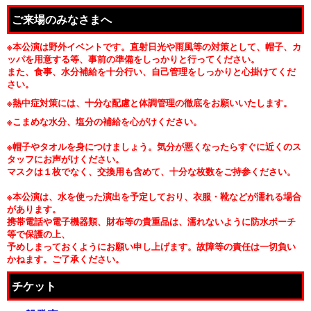
ご来場のみなさまへ
※本公演は野外イベントです。直射日光や雨風等の対策として、帽子、カ
ッパを用意する等、事前の準備をしっかりと行ってください。
また、食事、水分補給を十分行い、自己管理をしっかりと心掛けてくだ
さい。
※
熱中症対策には、十分な配慮と体調管理の徹底をお願いいたします。
※
こまめな水分、塩分の補給を心がけください。
※
帽子やタオルを身につけましょう。気分が悪くなったらすぐに近くのス
タッフにお声がけください。
マスクは１枚でなく、交換用も含めて、十分な枚数をご持参ください。
※本公演は、水を使った演出を予定しており、衣服・靴などが濡れる場合
があります。
携帯電話や電子機器類、財布等の貴重品は、濡れないように防水ポーチ
等で保護の上、
予めしまっておくようにお願い申し上げます。故障等の責任は一切負い
かねます。ご了承ください。
チケット