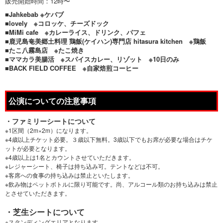
販売開始時間：12時〜
■Jahkebab ※ケバブ
■lovely ※コロッケ、チーズドック
■MiMi cafe ※カレーライス、ドリンク、パフェ
■鹿児島奄美郷土料理 鶏飯(ケイハン)専門店 hitasura kitchen ※鶏飯
■たこ八霧島店 ※たこ焼き
■ママカラ美腸活 ※スパイスカレー、リゾット
※10日のみ
■BACK FIELD COFFEE ※自家焙煎コーヒー
公演についての注意事項
・ファミリーシートについて
※1区間（2m×2m）になります。
※4歳以上チケット必要。３歳以下無料。3歳以下でもお席が必要な場合はチケ
ットが必要となります。
※4歳以上は1名とカウントさせていただきます。
※レジャーシート、椅子は持ち込み可。テントなどは不可。
※客席への食事の持ち込みは禁止といたします。
※飲み物はペットボトルに限り可能です。尚、アルコール類のお持ち込みは禁止
とさせていただきます。
・芝生シートについて
※スタンディングエリアとなります。