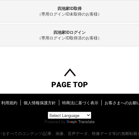
四池家ID取得
（専用ログインID未取得のお客様）
四池家IDログイン
（専用ログインID取得済のお客様）
利用規約
個人情報保護方針
特商法に基づく表示
お客さまへのお願
Powered by
Translate
いるすべてのコンテンツ
(記事、画像、音声データ、映像データ等)の無断転載