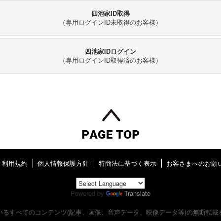
四池家ID取得
（専用ログインID未取得のお客様）
四池家IDログイン
（専用ログインID取得済のお客様）
利用規約
個人情報保護方針
特商法に基づく表示
お客さまへのお願
Powered by
Translate
いるすべてのコンテンツ
(記事、画像、音声データ、映像データ等)の無断転載