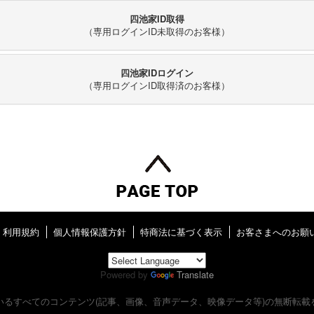
四池家ID取得
（専用ログインID未取得のお客様）
四池家IDログイン
（専用ログインID取得済のお客様）
利用規約
個人情報保護方針
特商法に基づく表示
お客さまへのお願
Powered by
Translate
いるすべてのコンテンツ
(記事、画像、音声データ、映像データ等)の無断転載