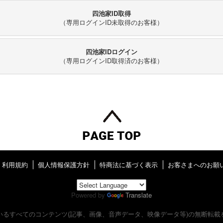
四池家ID取得
（専用ログインID未取得のお客様）
四池家IDログイン
（専用ログインID取得済のお客様）
利用規約
個人情報保護方針
特商法に基づく表示
お客さまへのお願
Powered by
Translate
いるすべてのコンテンツ
(記事、画像、音声データ、映像データ等)の無断転載