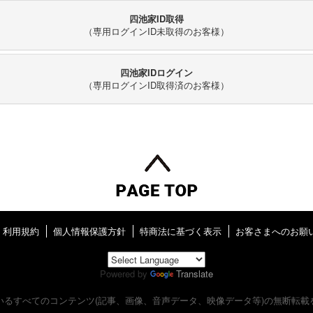
四池家ID取得
（専用ログインID未取得のお客様）
四池家IDログイン
（専用ログインID取得済のお客様）
利用規約
個人情報保護方針
特商法に基づく表示
お客さまへのお願
Powered by
Translate
いるすべてのコンテンツ
(記事、画像、音声データ、映像データ等)の無断転載