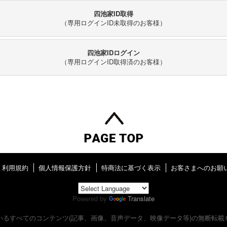
四池家ID取得
（専用ログインID未取得のお客様）
四池家IDログイン
（専用ログインID取得済のお客様）
利用規約
個人情報保護方針
特商法に基づく表示
お客さまへのお願
Powered by
Translate
いるすべてのコンテンツ
(記事、画像、音声データ、映像データ等)の無断転載