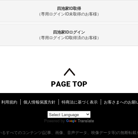
四池家ID取得
（専用ログインID未取得のお客様）
四池家IDログイン
（専用ログインID取得済のお客様）
利用規約
個人情報保護方針
特商法に基づく表示
お客さまへのお願
Powered by
Translate
いるすべてのコンテンツ
(記事、画像、音声データ、映像データ等)の無断転載