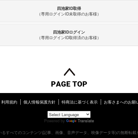
四池家ID取得
（専用ログインID未取得のお客様）
四池家IDログイン
（専用ログインID取得済のお客様）
利用規約
個人情報保護方針
特商法に基づく表示
お客さまへのお願
Powered by
Translate
いるすべてのコンテンツ
(記事、画像、音声データ、映像データ等)の無断転載