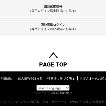
四池家ID取得
（専用ログインID未取得のお客様）
四池家IDログイン
（専用ログインID取得済のお客様）
利用規約
個人情報保護方針
特商法に基づく表示
お客さまへのお願
Powered by
Translate
いるすべてのコンテンツ
(記事、画像、音声データ、映像データ等)の無断転載