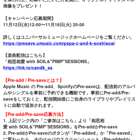
画像をプレゼント！
【キャンペーン応募期間】
11月12日(水)12:00〜11月18日(火) 20:00
詳しくはユニバーサルミュージックホームページをご覧ください。
https://presave.umusic.com/pspa-c-and-k-soshisoai
【楽曲配信はこちら】
「相思相愛 with SOIL&"PIMP"SESSIONS」
https://lnk.to/candk_ss
【Pre-add / Pre-saveとは？】
Apple Music の Pre-add、SpotifyのPre-saveは、配信前のアルバ
ムやシングルを事前に予約できる機能です。事前にPre-add/Pre-
saveをしておくと、配信開始後にご自身のライブラリやプレイリス
トに自動で追加されます。
【Pre-add/Pre-save応募方法】
1. 上記リンク内の「ご参加はこちら」より「相思相
愛 with SOIL&"PIMP”SESSIONS」をPre-addかPre-save
2. Pre-addかPre-saveのボタンが「Pre-added」か「Pre-saved」
に変わったら、そのページのスクリーンショット（Pre-addedか